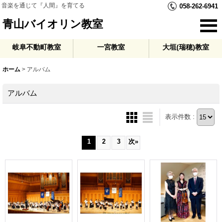
音楽を通じて『人間』を育てる
058-262-6941
青山バイオリン教室
岐阜不動町教室
一宮教室
大垣(瑞穂)教室
ホーム
>
アルバム
アルバム
表示件数 :
1
2
3
次
»